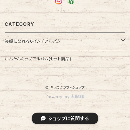
CATEGORY
笑顔になれる６インチアルバム
季節のアルバム
かんたんキッズアルバム(セット商品)
セット商品
© キッズクラフトショップ
セレモニーアルバム
Powered by
ショップに質問する