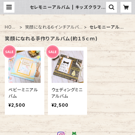
セレモニーアルバム | キッズクラフト
ショップ
HOM
笑顔になれる６インチアルバ
セレモニーアルバ
E
ム
ム
笑顔になれる手作りアルバム(約１５ｃｍ)
ベビーミニアル
ウェディングミニ
バム
アルバム
¥2,500
¥2,500