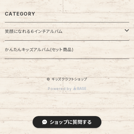
CATEGORY
笑顔になれる６インチアルバム
季節のアルバム
かんたんキッズアルバム(セット商品)
セット商品
© キッズクラフトショップ
セレモニーアルバム
Powered by
ショップに質問する