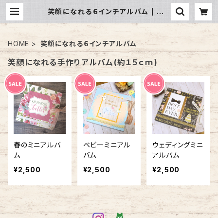
笑顔になれる６インチアルバム | キッ
ズクラフトショップ
HOME
笑顔になれる６インチアルバム
笑顔になれる手作りアルバム(約１５ｃｍ)
春のミニアルバ
ベビーミニアル
ウェディングミニ
ム
バム
アルバム
¥2,500
¥2,500
¥2,500