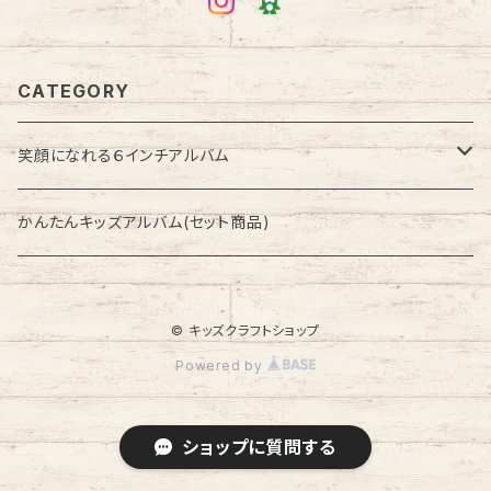
CATEGORY
笑顔になれる６インチアルバム
季節のアルバム
かんたんキッズアルバム(セット商品)
セット商品
© キッズクラフトショップ
セレモニーアルバム
Powered by
ショップに質問する